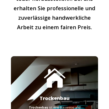
erhalten Sie professionelle und
zuverlässige handwerkliche
Arbeit zu einem fairen Preis.

Mehr Info
Mörtel und Beton verwendet werden.
klassischen “feuchten” Baumaterialien wie
Raumumgestaltungstechnik, bei der keine
Trockenbau
Trockenbau
ist eine Bauweise und
Trockenbau
Trockenbau
ist eine Bauweise und