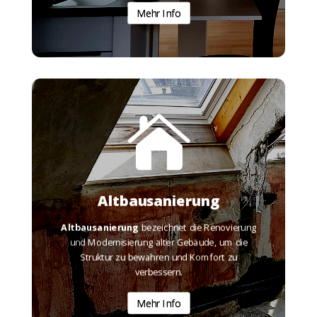
Mehr Info

Mehr Info
verbessern.
Struktur zu bewahren und Komfort zu
und Modernisierung alter Gebäude, um die
Altbausanierung
Altbausanierung
bezeichnet die Renovierung
Altbausanierung
Altbausanierung
bezeichnet die Renovierung
und Modernisierung alter Gebäude, um die
Struktur zu bewahren und Komfort zu

verbessern.
Mehr Info