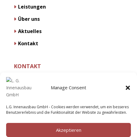
Leistungen
Über uns
Aktuelles
Kontakt
KONTAKT
+49 172 8179285

Manage Consent
info@lg-innenausbau.de

Lochhamerstr. 7,

L.G. Innenausbau GmbH - Cookies werden verwendet, um ein besseres
Benutzererlebnis und die Funktionalität der Website zu gewährleisten.
82152 Planegg
Akzeptieren