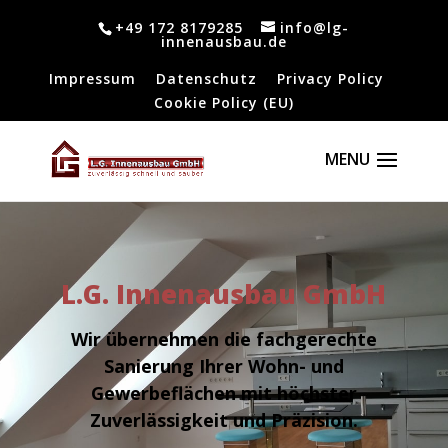
+49 172 8179285
info@lg-
innenausbau.de
Impressum
Datenschutz
Privacy Policy
Cookie Policy (EU)
L.G. Innenausbau GmbH
Wir übernehmen die fachgerechte
Sanierung Ihrer Wohn- und
Gewerbeflächen mit höchster
Zuverlässigkeit und Präzision.